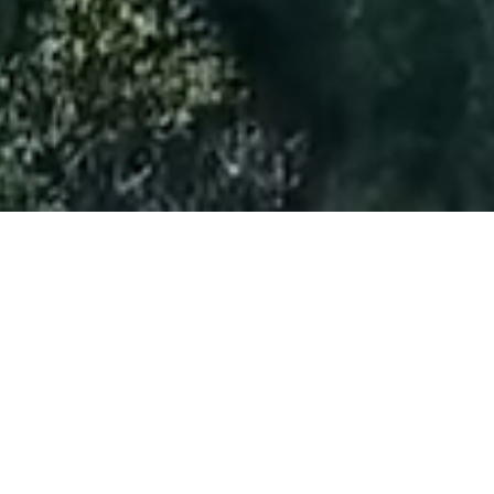
Autoškola
Karen Tylová s.r.o.
Jsme rodinná firma s více než 30 letou tradicí,
zaměřující se na kvalitní výuku a individuální přístup.
Úspěšně Vás připravíme na bezpečné řízení
motorových vozidel v náročném silničním provozu.