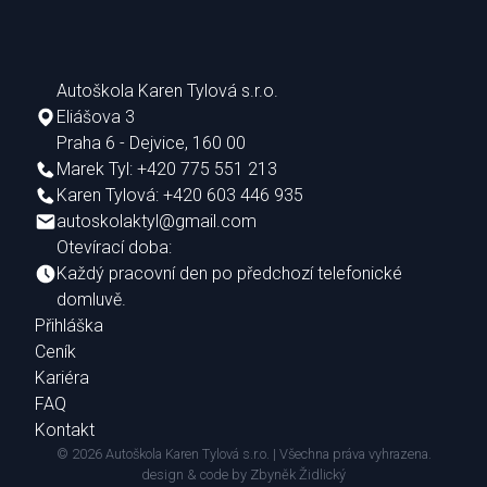
Autoškola Karen Tylová s.r.o.
Eliášova 3
Praha 6 - Dejvice, 160 00
Marek Tyl: +420 775 551 213
Karen Tylová: +420 603 446 935
autoskolaktyl@gmail.com
Otevírací doba:
Každý pracovní den po předchozí telefonické
domluvě.
Přihláška
Ceník
Kariéra
FAQ
Kontakt
© 2026 Autoškola Karen Tylová s.r.o. | Všechna práva vyhrazena.
design & code by
Zbyněk Židlický